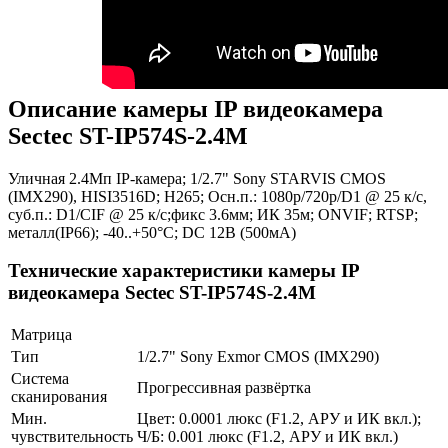
Описание камеры IP видеокамера
Sectec ST-IP574S-2.4M
Уличная 2.4Мп IP-камера; 1/2.7" Sony STARVIS CMOS
(IMX290), HISI3516D; H265; Осн.п.: 1080p/720p/D1 @ 25 к/с,
суб.п.: D1/CIF @ 25 к/с;фикс 3.6мм; ИК 35м; ONVIF; RTSP;
металл(IP66); -40..+50°C; DC 12В (500мА)
Технические характеристики камеры IP
видеокамера Sectec ST-IP574S-2.4M
Матрица
Тип
1/2.7" Sony Exmor CMOS (IMX290)
Система
Прогрессивная развёртка
сканирования
Мин.
Цвет: 0.0001 люкс (F1.2, АРУ и ИК вкл.);
чувствительность
Ч/Б: 0.001 люкс (F1.2, АРУ и ИК вкл.)