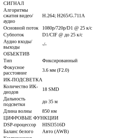
СИГНАЛ
Алгоритмы
сжатия видео/
H.264; H265/G.711A
аудио
Основной поток
1080p/720p/D1 @ 25 к/с
Субпоток
D1/CIF @ до 25 к/с
Аудио входы/
-/-
выходы
ОБЪЕКТИВ
Тип
Фиксированный
Фокусное
3.6 мм (F2.0)
расстояние
ИК-ПОДСВЕТКА
Количество ИК-
18 SMD
диодов
Дальность
до 35 м
подсветки
Длина волны
850 нм
ЦИФРОВЫЕ ФУНКЦИИ
DSP-процессор
HISI3516D
Баланс белого
Авто (AWB)