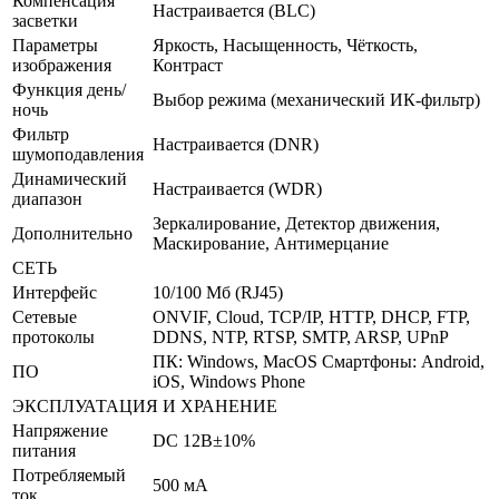
Компенсация
Настраивается (BLC)
засветки
Параметры
Яркость, Насыщенность, Чёткость,
изображения
Контраст
Функция день/
Выбор режима (механический ИК-фильтр)
ночь
Фильтр
Настраивается (DNR)
шумоподавления
Динамический
Настраивается (WDR)
диапазон
Зеркалирование, Детектор движения,
Дополнительно
Маскирование, Антимерцание
СЕТЬ
Интерфейс
10/100 Мб (RJ45)
Сетевые
ONVIF, Cloud, TCP/IP, HTTP, DHCP, FTP,
протоколы
DDNS, NTP, RTSP, SMTP, ARSP, UPnP
ПК: Windows, MacOS Смартфоны: Android,
ПО
iOS, Windows Phone
ЭКСПЛУАТАЦИЯ И ХРАНЕНИЕ
Напряжение
DC 12В±10%
питания
Потребляемый
500 мА
ток