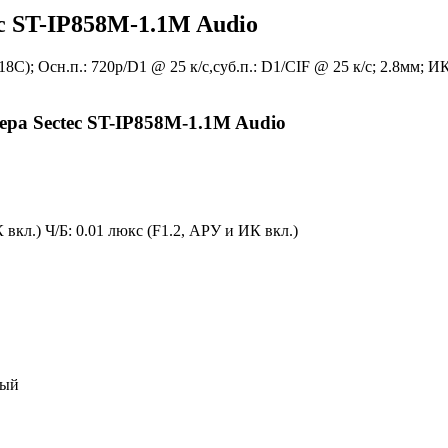
c ST-IP858M-1.1M Audio
8C); Осн.п.: 720p/D1 @ 25 к/с,суб.п.: D1/CIF @ 25 к/с; 2.8мм; 
ра Sectec ST-IP858M-1.1M Audio
 вкл.) Ч/Б: 0.01 люкс (F1.2, АРУ и ИК вкл.)
ный