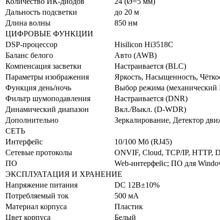
Количество ИК-диодов
24 (Ø=5 мм)
Дальность подсветки
до 20 м
Длина волны
850 нм
ЦИФРОВЫЕ ФУНКЦИИ
DSP-процессор
Hisilicon Hi3518С
Баланс белого
Авто (AWB)
Компенсация засветки
Настраивается (BLC)
Параметры изображения
Яркость, Насыщенность, Чётко
Функция день/ночь
Выбор режима (механический 
Фильтр шумоподавления
Настраивается (DNR)
Динамический диапазон
Вкл./Выкл. (D-WDR)
Дополнительно
Зеркалирование, Детектор дв
СЕТЬ
Интерфейс
10/100 Мб (RJ45)
Сетевые протоколы
ONVIF, Cloud, TCP/IP, HTTP,
ПО
Web-интерфейс; ПО для Window
ЭКСПЛУАТАЦИЯ И ХРАНЕНИЕ
Напряжение питания
DC 12В±10%
Потребляемый ток
500 мА
Материал корпуса
Пластик
Цвет корпуса
Белый