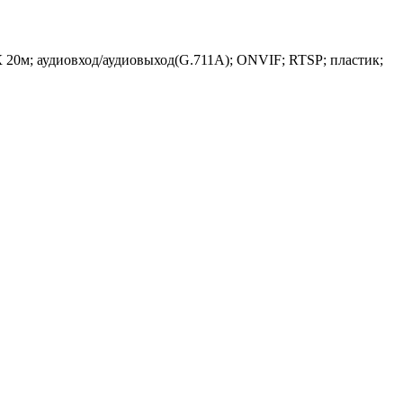
ИК 20м; аудиовход/аудиовыход(G.711A); ONVIF; RTSP; пластик;