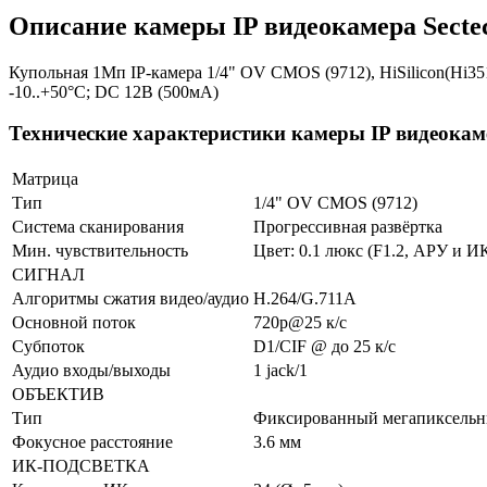
Описание камеры IP видеокамера Secte
Купольная 1Мп IP-камера 1/4" OV CMOS (9712), HiSilicon(Hi351
-10..+50°C; DC 12В (500мА)
Технические характеристики камеры IP видеокаме
Матрица
Тип
1/4" OV CMOS (9712)
Система сканирования
Прогрессивная развёртка
Мин. чувствительность
Цвет: 0.1 люкс (F1.2, АРУ и ИК
СИГНАЛ
Алгоритмы сжатия видео/аудио
H.264/G.711A
Основной поток
720p@25 к/с
Субпоток
D1/CIF @ до 25 к/с
Аудио входы/выходы
1 jack/1
ОБЪЕКТИВ
Тип
Фиксированный мегапиксель
Фокусное расстояние
3.6 мм
ИК-ПОДСВЕТКА