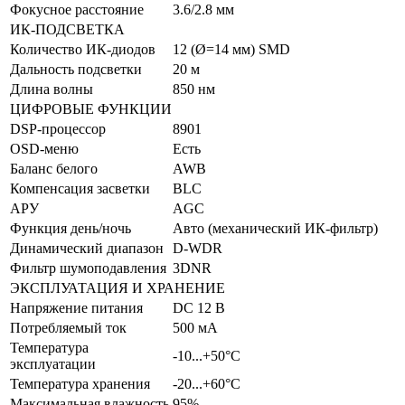
Фокусное расстояние
3.6/2.8 мм
ИК-ПОДСВЕТКА
Количество ИК-диодов
12 (Ø=14 мм) SMD
Дальность подсветки
20 м
Длина волны
850 нм
ЦИФРОВЫЕ ФУНКЦИИ
DSP-процессор
8901
OSD-меню
Есть
Баланс белого
AWB
Компенсация засветки
BLC
АРУ
AGC
Функция день/ночь
Авто (механический ИК-фильтр)
Динамический диапазон
D-WDR
Фильтр шумоподавления
3DNR
ЭКСПЛУАТАЦИЯ И ХРАНЕНИЕ
Напряжение питания
DC 12 В
Потребляемый ток
500 мА
Температура
-10...+50°С
эксплуатации
Температура хранения
-20...+60°С
Максимальная влажность
95%