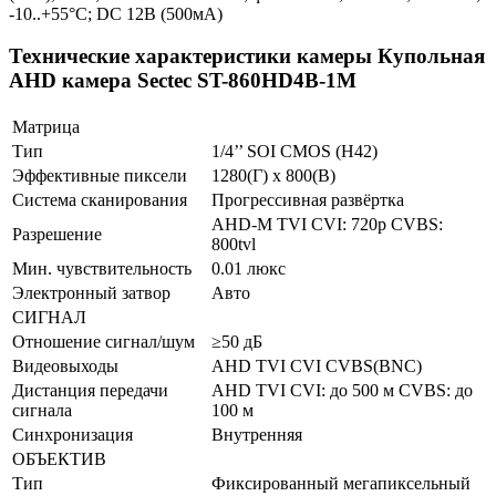
-10..+55°C; DC 12В (500мА)
Технические характеристики камеры Купольная
AHD камера Sectec ST-860HD4B-1M
Матрица
Тип
1/4’’ SOI CMOS (H42)
Эффективные пиксели
1280(Г) х 800(В)
Система сканирования
Прогрессивная развёртка
AHD-M TVI CVI: 720p CVBS:
Разрешение
800tvl
Мин. чувствительность
0.01 люкс
Электронный затвор
Авто
СИГНАЛ
Отношение сигнал/шум
≥50 дБ
Видеовыходы
AHD TVI CVI CVBS(BNC)
Дистанция передачи
AHD TVI CVI: до 500 м CVBS: до
сигнала
100 м
Синхронизация
Внутренняя
ОБЪЕКТИВ
Тип
Фиксированный мегапиксельный