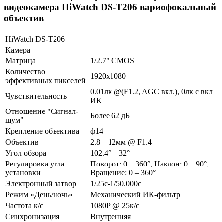
видеокамера HiWatch DS-T206 вариофокальный
объектив
HiWatch DS-T206
Камера
Матрица
1/2.7" CMOS
Количество
1920х1080
эффективных пикселей
0.01лк @(F1.2, AGC вкл.), 0лк с вкл
Чувствительность
ИК
Отношение "Сигнал-
Более 62 дБ
шум"
Крепление объектива
ф14
Объектив
2.8 – 12мм @ F1.4
Угол обзора
102.4° – 32°
Регулировка угла
Поворот: 0 – 360°, Наклон: 0 – 90°,
установки
Вращение: 0 – 360°
Электронный затвор
1/25с-1/50.000с
Режим «День/ночь»
Механический ИК-фильтр
Частота к/с
1080Р @ 25к/с
Синхронизация
Внутренняя