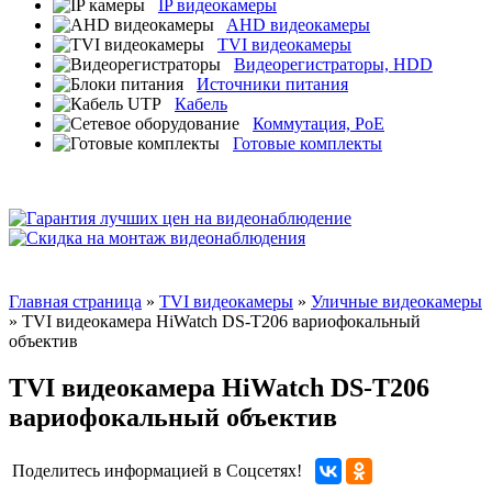
IP видеокамеры
AHD видеокамеры
TVI видеокамеры
Видеорегистраторы, HDD
Источники питания
Кабель
Коммутация, PoE
Готовые комплекты
Главная страница
»
TVI видеокамеры
»
Уличные видеокамеры
» TVI видеокамера HiWatch DS-T206 вариофокальный
объектив
TVI видеокамера HiWatch DS-T206
вариофокальный объектив
Поделитесь информацией в Соцсетях!