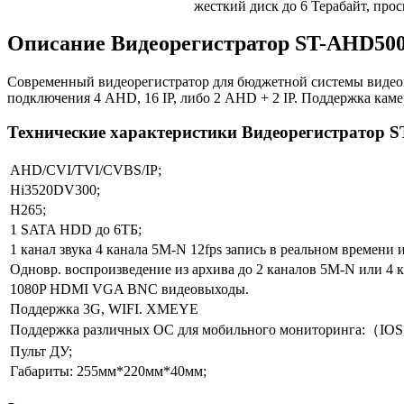
жесткий диск до 6 Терабайт, прос
Описание Видеорегистратор ST-AHD50
Современный видеорегистратор для бюджетной системы видео
подключения 4 AHD, 16 IP, либо 2 AHD + 2 IP. Поддержка каме
Технические характеристики Видеорегистратор
AHD/CVI/TVI/CVBS/IP;
Hi3520DV300;
H265;
1 SATA HDD до 6ТБ;
1 канал звука 4 канала 5M-N 12fps запись в реальном времени и
Одновр. воспроизведение из архива до 2 каналов 5M-N или 4 
1080P HDMI VGA BNC видеовыходы.
Поддержка 3G, WIFI. XMEYE
Поддержка различных ОС для мобильного мониторинга:（IOS,
Пульт ДУ;
Габариты: 255мм*220мм*40мм;