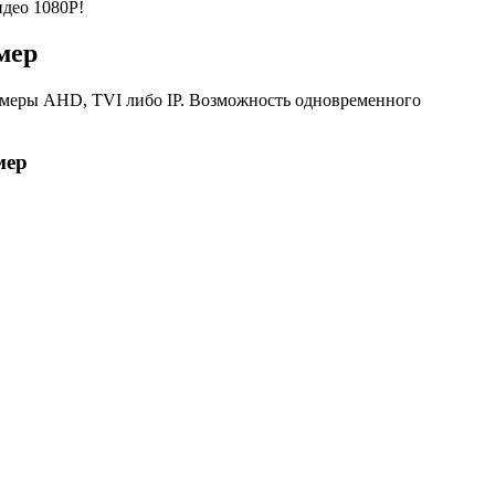
идео 1080P!
мер
меры AHD, TVI либо IP. Возможность одновременного
мер