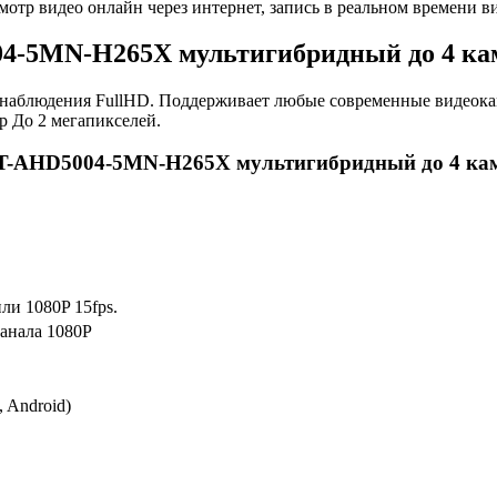
мотр видео онлайн через интернет, запись в реальном времени в
04-5MN-H265X мультигибридный до 4 ка
наблюдения FullHD. Поддерживает любые современные видеока
р До 2 мегапикселей.
 ST-AHD5004-5MN-H265X мультигибридный до 4 ка
ли 1080P 15fps.
канала 1080P
 Android)