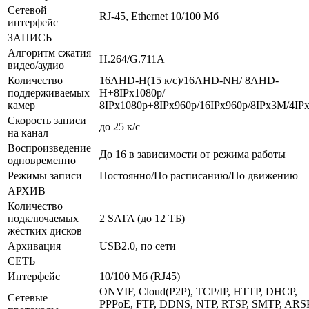
Сетевой
RJ-45, Ethernet 10/100 Мб
интерфейс
ЗАПИСЬ
Алгоритм сжатия
H.264/G.711A
видео/аудио
Количество
16AHD-H(15 к/с)/16AHD-NH/ 8AHD-
поддерживаемых
H+8IPx1080p/
камер
8IPx1080p+8IPx960p/16IPx960p/8IPx3M/4IP
Скорость записи
до 25 к/с
на канал
Воспроизведение
До 16 в зависимости от режима работы
одновременно
Режимы записи
Постоянно/По расписанию/По движению
АРХИВ
Количество
подключаемых
2 SATA (до 12 ТБ)
жёстких дисков
Архивация
USB2.0, по сети
СЕТЬ
Интерфейс
10/100 Мб (RJ45)
ONVIF, Cloud(P2P), TCP/IP, HTTP, DHCP,
Сетевые
PPPoE, FTP, DDNS, NTP, RTSP, SMTP, ARSP