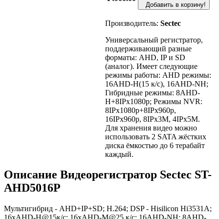
Добавить в корзину!
Производитель:
Sectec
Универсальный регистратор,
поддерживающий разные
форматы: AHD, IP и SD
(аналог). Имеет следующие
режимы работы: AHD режимы:
16AHD-H(15 к/с), 16AHD-NH;
Гибридные режимы: 8AHD-
H+8IPx1080p; Режимы NVR:
8IPx1080p+8IPx960p,
16IPx960p, 8IPx3M, 4IPx5M.
Для хранения видео можно
использовать 2 SATA жёстких
диска ёмкостью до 6 терабайт
каждый.
Описание Видеорегистратор Sectec ST-
AHD5016P
Мультигибрид - AHD+IP+SD; H.264; DSP - Hisilicon Hi3531А;
16xAHD-H@15к/с; 16xAHD-M@25 к/с; 16AHD-NH; 8AHD-