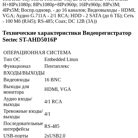
H+8IPx1080p; 8IPx1080p+8IPx960p; 16IPx960p; 8IPx3M;
4IPx5M; Воспр.одновр. - до 16 каналов; Видеовыходы - HDMI,
VGA; Аудио G.711А - 2/1 RCA; HDD - 2 SATA (до 6 ТБ); Сеть
- 100 Мб (RJ45); RS-485; Coax; DC 12В (3А))
Технические характеристики Видеорегистратор
Sectec ST-AHD5016P
ОПЕРАЦИОННАЯ СИСТЕМА
Тип ОС
Embedded Linux
Функционал
Пентаплекс
ВХОДЫ/ВЫХОДЫ
Видеовходы
16 BNC
Выходы для
HDMI, VGA
монитора
Аудио входы/
4/1 RCA
выходы
Тревожные входы/
4/1
выходы
Последовательные
RS-485
интерфейсы
USB-порты
2xUSB2.0