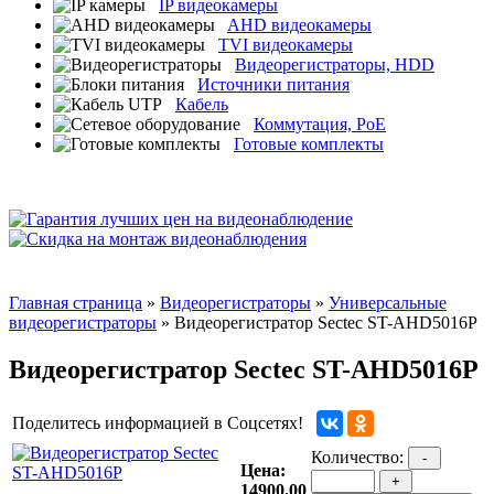
IP видеокамеры
AHD видеокамеры
TVI видеокамеры
Видеорегистраторы, HDD
Источники питания
Кабель
Коммутация, PoE
Готовые комплекты
Главная страница
»
Видеорегистраторы
»
Универсальные
видеорегистраторы
» Видеорегистратор Sectec ST-AHD5016P
Видеорегистратор Sectec ST-AHD5016P
Поделитесь информацией в Соцсетях!
Количество:
-
Цена:
+
14900.00